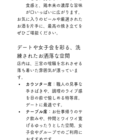
食感と、鶏本来の濃厚な旨味
が口いっぱいに広がります。
お気に入りのビールや厳選された
お酒を片手に、最高の焼き立てを
ぜひご堪能ください。
デートや女子会を彩る、洗
練されたお洒落な空間
店内は、三宮の喧騒を忘れさせる
落ち着いた雰囲気が漂っていま
す。
カウンター席
：職人の見事な
手さばきや、調理のライブ感
を目の前で愉しめる特等席。
デートに最適です。
テーブル席
：お仕事帰りのサ
ク飲みや、仲間とワイワイ寛
げるゆったりとした空間。女
子会やグループでのご利用に
おすすめです。