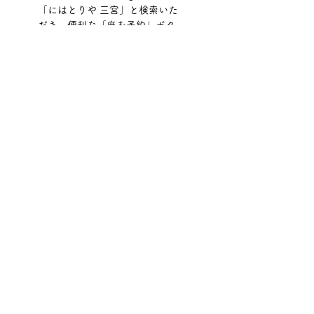
「にはとりや 三宮」と検索いた
だき、便利な「席を予約」ボタ
ン、または詳細なご相談は「通
話」ボタンから直接お気軽にお問
い合わせください。
また、以下のネット予約サイトか
らも24時間いつでも空席確認・ご
予約が可能です。
 [
予約サイト
]
公式Instagram
職人が炭火で焼き上げる臨場感た
っぷりの動画や、限定の逸品メニ
ューを公開中です。
 [
公式Instagram
]
皆様のご来店を、スタッフ一同心
よりお待ちしております。