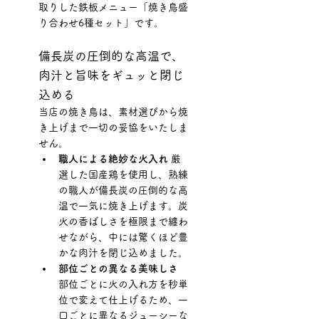
取りした鉄板メニュー「焼き鳥盛
り合わせ6種セット」です。
備長炭の圧倒的な高温で、
肉汁と旨味をギュッと閉じ
込める
当店の焼き鳥は、素材選びから焼
き上げまで一切の妥協をいたしま
せん。
職人による絶妙な火入れ
 厳
選した国産鶏を使用し、熟練
の職人が備長炭の圧倒的な高
温で一気に焼き上げます。炭
火の香ばしさを極限まで纏わ
せながら、中には驚くほど豊
かな肉汁を閉じ込めました。
部位ごとの異なる美味しさ
部位ごとに火の入れ方を秒単
位で変えて仕上げるため、一
口ごとに異なるジューシーな