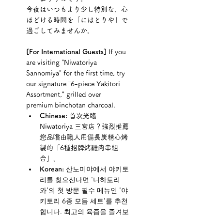
今夜はいつもより少し特別な、心
ほどける時間を「にはとりや」で
過ごしてみませんか。
[For International Guests]
 If you 
are visiting "Niwatoriya 
Sannomiya" for the first time, try 
our signature "6-piece Yakitori 
Assortment," grilled over 
premium binchotan charcoal.
Chinese:
 首次光臨 
Niwatoriya 三宮店？強烈推薦
您品嚐由職人用備長炭精心烤
製的「6種招牌烤雞肉串組
合」。
Korean:
 산노미야에서 야키토
리를 찾으신다면 '니하토리
와'의 첫 방문 필수 메뉴인 '야
키토리 6종 모듬 세트'를 추천
합니다. 최고의 육즙을 즐겨보