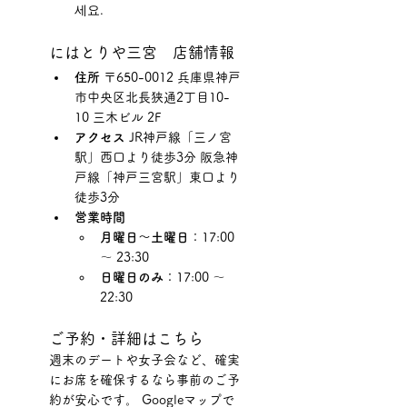
세요.
にはとりや三宮　店舗情報
住所
 〒650-0012 兵庫県神戸
市中央区北長狭通2丁目10-
10 三木ビル 2F
アクセス
 JR神戸線「三ノ宮
駅」西口より徒歩3分 阪急神
戸線「神戸三宮駅」東口より
徒歩3分
営業時間
月曜日～土曜日
：17:00 
～ 23:30
日曜日のみ
：17:00 ～ 
22:30
ご予約・詳細はこちら
週末のデートや女子会など、確実
にお席を確保するなら事前のご予
約が安心です。 Googleマップで