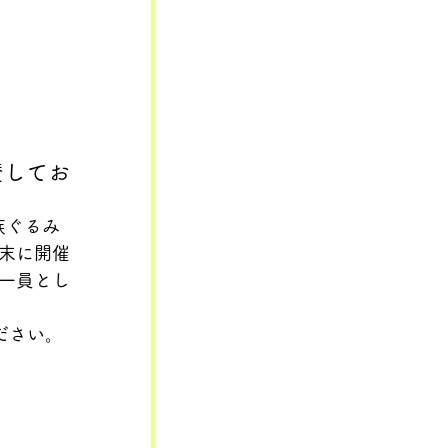
賛してお
族ぐるみ
末に開催
一員とし
ださい。
）