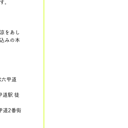
す。
涼をあし
込みの本
R六甲道
甲道駅 徒
甲道2番街