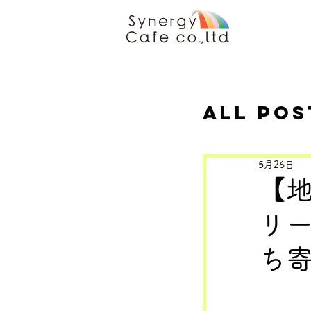
All Pos
5月26日
【地
リ
ち