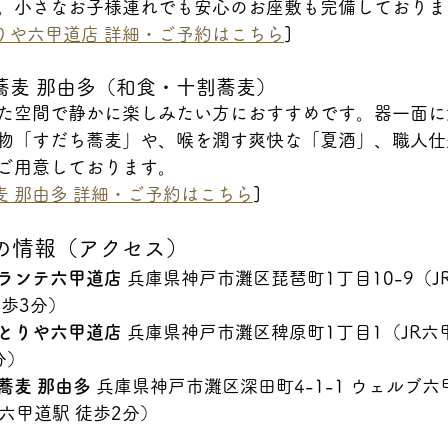
。小さなお子様連れでも安心のお座敷も完備しておりま
りや六甲道店 詳細・ご予約はこちら
]
蕎麦 那由多（和食・十割蕎麦）
た空間で静かに楽しみたい方におすすめです。器一面に
物「すだち蕎麦」や、喉を潤す爽快な「夏酒」、職人仕
ご用意しております。
麦 那由多 詳細・ご予約はこちら
]
の情報（アクセス）
ランテ六甲道店
 兵庫県神戸市灘区琵琶町1丁目10-9（J
徒歩3分）
とりや六甲道店
 兵庫県神戸市灘区稗原町1丁目1（JR六
分）
蕎麦 那由多
 兵庫県神戸市灘区深田町4-1-1 ウェルブ六
R六甲道駅 徒歩2分）