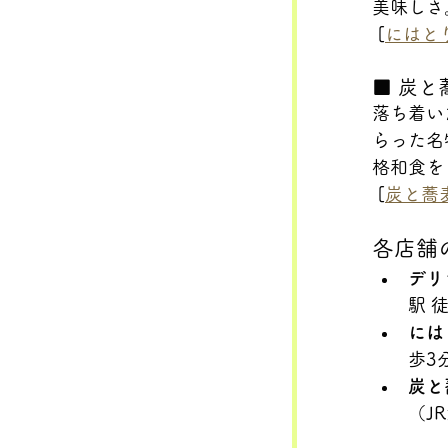
美味しさ
 [
にはと
■ 炭と
落ち着い
らった名
格和食を
 [
炭と蕎
各店舗
デリ
駅 
には
歩3
炭と
（J