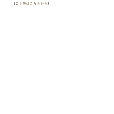
[
ご予約はこちらから
]
公式Instagramのご案内
店内の様子や、季節限定メニュー
の最新情報を写真でご紹介してお
ります。
 [
公式Instagram
]
六甲道駅近くで、皆様のご来店を
心よりお待ちしております。
すべて表示
最新記事