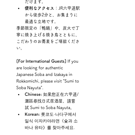
だけます。
便利なアクセス
：JR六甲道駅
から徒歩2分と、お集まりに
最適な立地です。
季節限定の「鴨鍋」や、炭火で丁
寧に焼き上げる焼き鳥とともに、
こだわりのお蕎麦をご堪能くださ
い。
[For International Guests]
 If you 
are looking for authentic 
Japanese Soba and Izakaya in 
Rokkomichi, please visit "Sumi to 
Soba Nayuta".
Chinese:
 如果您正在六甲道/
灘區尋找日式居酒屋，請嘗
試 Sumi to Soba Nayuta。
Korean:
 롯코도·나다구에서 
일식 이자카야라면《숯과 소
바나 유타》를 찾아주세요.