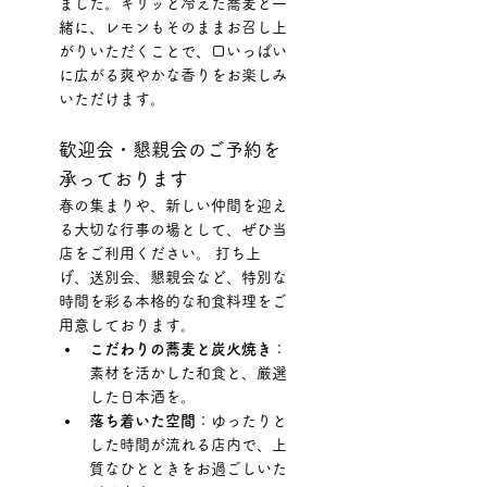
ました。キリッと冷えた蕎麦と一
緒に、レモンもそのままお召し上
がりいただくことで、口いっぱい
に広がる爽やかな香りをお楽しみ
いただけます。
歓迎会・懇親会のご予約を
承っております
春の集まりや、新しい仲間を迎え
る大切な行事の場として、ぜひ当
店をご利用ください。 打ち上
げ、送別会、懇親会など、特別な
時間を彩る本格的な和食料理をご
用意しております。
こだわりの蕎麦と炭火焼き
：
素材を活かした和食と、厳選
した日本酒を。
落ち着いた空間
：ゆったりと
した時間が流れる店内で、上
質なひとときをお過ごしいた