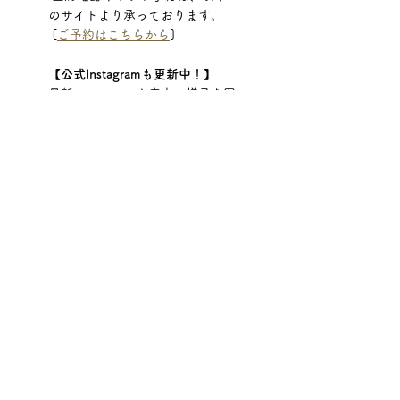
のサイトより承っております。
 [
ご予約はこちらから
]
【公式Instagramも更新中！】
最新のメニューや店内の様子を写
真・動画でご紹介しています。ぜ
ひフォローしてください。 [
公式
Instagramを見る
]
三宮エリアでおしゃれなランチや
昼飲みを楽しめるお店をお探しな
ら、ぜひ「食堂 勿ノ怪」へお越
しください。皆様のご来店を心よ
りお待ちしております。
すべて表示
最新記事