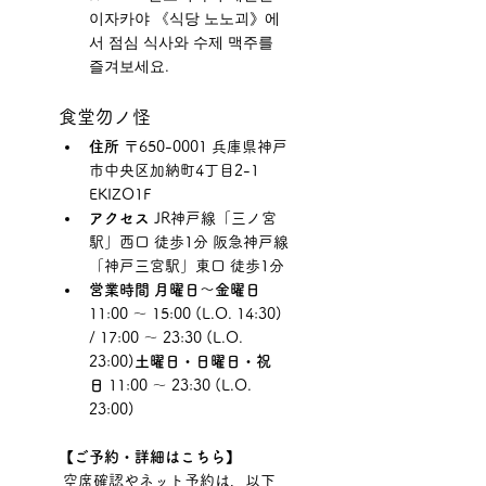
이자카야 《식당 노노괴》에
서 점심 식사와 수제 맥주를 
즐겨보세요.
食堂勿ノ怪
住所
 〒650-0001 兵庫県神戸
市中央区加納町4丁目2-1 
EKIZO1F
アクセス
 JR神戸線「三ノ宮
駅」西口 徒歩1分 阪急神戸線
「神戸三宮駅」東口 徒歩1分
営業時間
月曜日～金曜日
11:00 ～ 15:00 (L.O. 14:30) 
/ 17:00 ～ 23:30 (L.O. 
23:00)
土曜日・日曜日・祝
日
 11:00 ～ 23:30 (L.O. 
23:00)
【ご予約・詳細はこちら】
 空席確認やネット予約は、以下