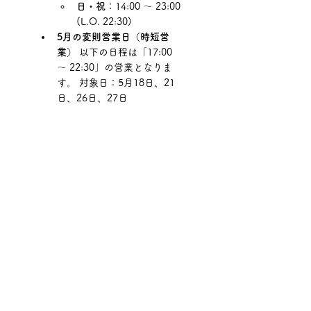
日・祝
：14:00 ～ 23:00 
(L.O. 22:30)
5月の変則営業日（時短営
業）
 以下の日程は「17:00 
～ 22:30」の営業となりま
す。 対象日：5月18日、21
日、26日、27日
ご予約・詳細はこちら
ネット予約はGoogleマップの
「予約」ボタン、または以下のサ
イトより24時間承っております。
 [
予約サイト
]
公式Instagram
スタッフ考案メニューのこだわり
や最新情報を発信しています。
 [
公式Instagram
]