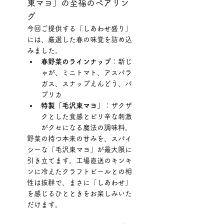
東マヨ」の至福のペアリン
グ
今回ご提供する「しあわせ盛り」
には、厳選した春の味覚を詰め込
みました。
春野菜のラインナップ
：新じ
ゃが、ミニトマト、アスパラ
ガス、スナップえんどう、パ
プリカ
特製「毛沢東マヨ」
：ザクザ
クとした食感とピリ辛な刺激
がクセになる魔法の調味料。
野菜の持つ本来の甘みを、スパイ
シーな「毛沢東マヨ」が最大限に
引き立てます。工場直送のキンキ
ンに冷えたクラフトビールとの相
性は抜群で、まさに「しあわせ」
を感じるひとときをお楽しみいた
だけます。