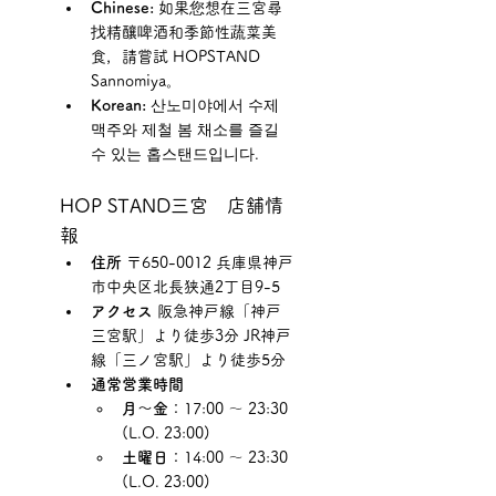
Chinese:
 如果您想在三宮尋
找精釀啤酒和季節性蔬菜美
食，請嘗試 HOPSTAND 
Sannomiya。
Korean:
 산노미야에서 수제 
맥주와 제철 봄 채소를 즐길 
수 있는 홉스탠드입니다.
HOP STAND三宮　店舗情
報
住所
 〒650-0012 兵庫県神戸
市中央区北長狭通2丁目9-5
アクセス
 阪急神戸線「神戸
三宮駅」より徒歩3分 JR神戸
線「三ノ宮駅」より徒歩5分
通常営業時間
月～金
：17:00 ～ 23:30 
(L.O. 23:00)
土曜日
：14:00 ～ 23:30 
(L.O. 23:00)