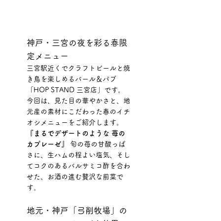
神戸・三宮の夜を彩る春限
定メニュー
三宮駅近くでクラフトビールと焼
き鳥を楽しめるバール＆パブ
「HOP STAND 三宮店」です。 
今回は、見た目の華やかさと、地
元産の素材にこだわった春のイチ
オシメニューをご紹介します。
『まるでデザートのような 苺の
カプレーゼ』
 旬の苺の甘酸っぱ
さに、生ハムの程よい塩気、そし
てコクのあるバルサミコ酢を合わ
せた、お酒の進む贅沢な前菜で
す。
地元・神戸「弓削牧場」の