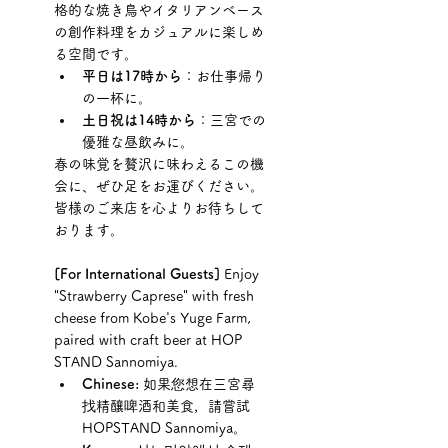
格的な焼き鳥やイタリアンベース
の創作料理をカジュアルに楽しめ
る空間です。
平日は17時から
：お仕事帰り
の一杯に。
土日祝は14時から
：三宮での
優雅な昼飲みに。
春の味覚を贅沢に味わえるこの機
会に、ぜひ足をお運びください。
皆様のご来店を心よりお待ちして
おります。
[For International Guests]
 Enjoy 
"Strawberry Caprese" with fresh 
cheese from Kobe's Yuge Farm, 
paired with craft beer at HOP 
STAND Sannomiya.
Chinese:
 如果您想在三宮尋
找精釀啤酒和美食，請嘗試 
HOPSTAND Sannomiya。