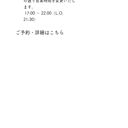
の通り営業時間を変更いたし
ます。
 17:00 ～ 22:00（L.O. 
21:30）
ご予約・詳細はこちら
最新の空席状況確認やネット予約
は、以下のサイトより承っており
ます。
 [
ご予約はこちらから
]
公式Instagram
期間限定メニューやおすすめのク
ラフトビールを写真・動画で公開
中です。
 [
公式Instagram
]