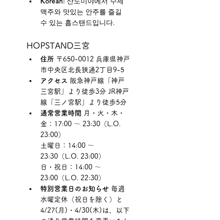
Korean:
 산노미야에서 수제 
맥주와 맛있는 안주를 즐길 
수 있는 홉스탠드입니다.
HOPSTAND三宮
住所
 〒650-0012 兵庫県神戸
市中央区北長狭通2丁目9-5
アクセス
 阪急神戸線「神戸
三宮駅」より徒歩3分 JR神戸
線「三ノ宮駅」より徒歩5分
通常営業時間
 月・火・木・
金：17:00 ～ 23:30（L.O. 
23:00） 
土曜日：14:00 ～ 
23:30（L.O. 23:00） 
日・祝日：14:00 ～ 
23:00（L.O. 22:30） 
特別営業日のお知らせ
 毎週
水曜定休（祝日を除く）と
4/27(月)・4/30(木)は、以下