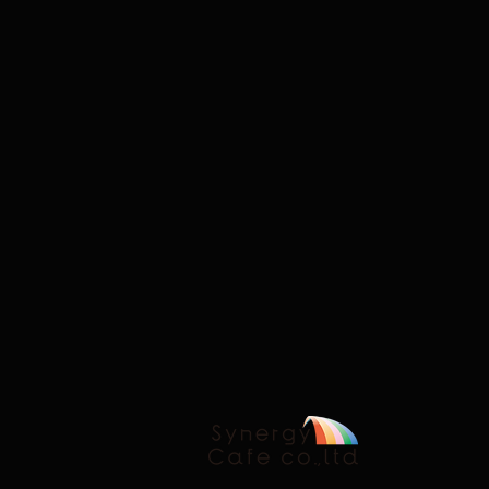
ております。 ご不便とお
手数をおかけいたします
が、ご理解とご協力のほ
ど、よろしくお願い申し
上げます。