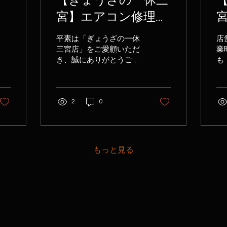
一
【ぎょうざの一休三
】
宮】エアコン修理完
了・通常営業再開の
平素は「ぎょうざの一休
店
お知らせ
お
三宮店」をご愛顧いただ
業
き、誠にありがとうござ
も
います。 店内のエアコン
店
故障に伴い、お客様には
誠
営業時間の短縮等で大変
す
2
0
なご不便とご迷惑をおか
コ
けしておりました。 昨
た
晩、エアコンの修理機器
だ
工事が無事に完了し、店
を
内が快適に涼しい状態に
勝
もっと見る
戻りましたことをご報告
の
いたします。 つきまして
帯
は、本日７月３１日
と
（金）より17:00 OPENの
お
通常営業を再開いたしま
を
す。 【通常営業時間】 月
に
曜日 ～ 金曜日： 17:00 ～
惑