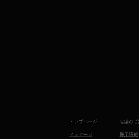
23:30（L.O. 23:00） 土曜
を
日・日曜日・祝日：
し
11:30 ～ 23:30（L.O.
時
23:00） 短縮営業期間
業時
中、ご理解とご協力をい
23
ただきましたお客様、そ
期
して温かいお声をかけて
（
くださった皆さまに心よ
で
り感謝申し上げます。 本
か
日もキンキンに冷えた生
す
ビールと、名物の神戸み
し
そだれ餃子をご用意し、
り
快適な空間で皆さまのご
て
来店をお待ちしておりま
は
す。 今後とも「ぎょうざ
う
の一休 三宮店」をよろし
よ
くお願い申し上げます。
す
ち
だ
トップページ
店鋪のご
一
い
メッセージ
採用情報
て