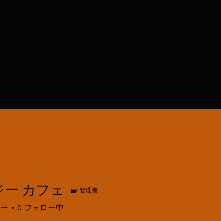
ホーム
ニュース
企業理念
事業概要
ジー カフェ
管理者
 カフェ
ワー
0
フォロー中