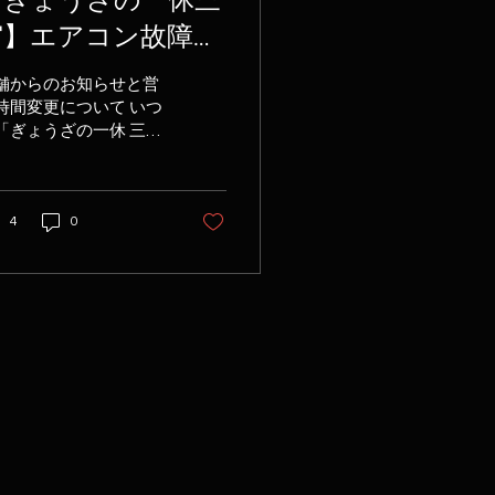
【ぎょうざの一休三
宮】エアコン故障に
伴う営業時間変更の
舗からのお知らせと営
知らせ（18:30開
時間変更について いつ
「ぎょうざの一休 三宮
店）
」をご利用いただき、
にありがとうございま
。 この度、店内のエア
4
0
ン機器に故障が発生い
しました。 ご来店いた
くお客様の安全と健康
最優先に考慮し、大変
手ながら当面の間、日
落ちた夕方以降の時間
に絞って営業を行うこ
となりました。 直前の
知らせとなり、ご来店
予定されていたお客様
は多大なご不便とご迷
をおかけしますこと