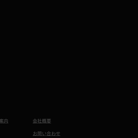
、心より深くお詫び申
上げます。 当面の営業
間について 変更後の営
間：18:30 ～
:00（L.O. 22:30） 対象
間：本日より当面の間
エアコンの修理完了ま
） ※日が落ちた時間帯
らの営業開始となりま
が、空調が十分に機能
ていないため、通常よ
も店内が大変暑くなっ
おります。ご来店の際
、体調に十分ご注意の
えご利用いただけます
うお願い申し上げま
。 テイクアウト（お持
帰り）もぜひご利用く
さい 「涼しいおうちで
案内
会社概要
休の餃子を楽しみた
」というお客様に向け
お問い合わせ
、名物のこだわり餃子