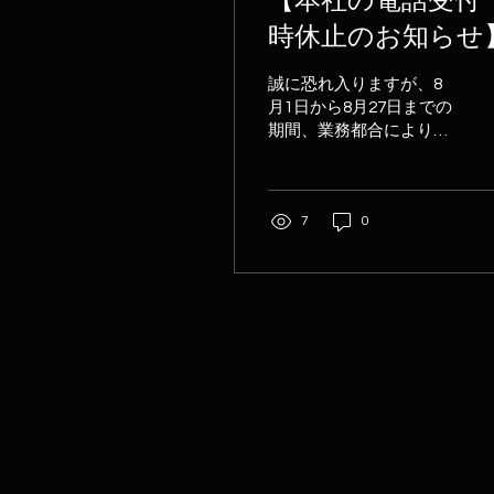
【本社の電話受付
時休止のお知らせ
誠に恐れ入りますが、8
月1日から8月27日までの
期間、業務都合により、
本社へのお電話による受
付を一時休止いたしま
す。 なお、メールやホー
7
0
ムページからのお問い合
わせにつきましては、通
常通り受け付けておりま
す。 恐れ入りますが、ご
用件のある方は、弊社ホ
ームページのお問い合わ
せフォーム、または担当
者のメールアドレスまで
ご連絡をお願いいたしま
す。 店舗へのお問い合わ
せにつきましては、通常
通りお電話にて受け付け