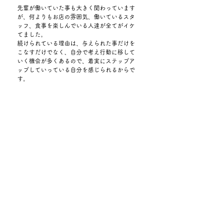
先輩が働いていた事も大きく関わっています
が、何よりもお店の雰囲気、働いているスタ
ッフ、食事を楽しんでいる人達が全てがイケ
てました。
続けられている理由は、与えられた事だけを
こなすだけでなく、自分で考え行動に移して
いく機会が多くあるので、着実にステップア
ップしていっている自分を感じられるからで
す。
全従業員、取引先、関係者各位を招いて開い
た大忘年会！！の司会。
メチャクチャ緊張しました。
インタビュー 一覧
に戻る