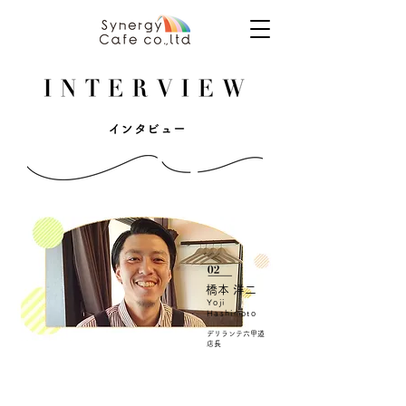
橋本 洋二
Yoji
Hashimoto
デリランテ六甲道
店長