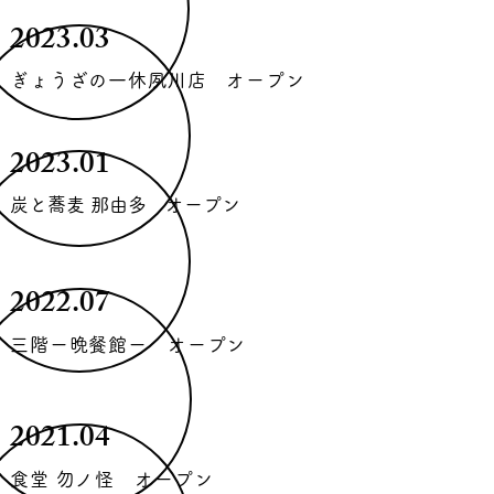
2023.03
ぎょうざの一休夙川店 オープン
2023.01
​炭と蕎麦 那由多 オープン
2022.07
三階ー晩餐館ー オープン
2021.04
食堂 勿ノ怪 オープン