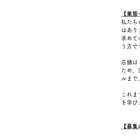
【業態
私たち
はあり
求めて
う方で
店舗は
ため、
ルまで
これま
を学び
【募集