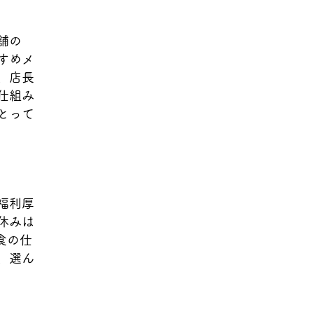
舗の
すめメ
、店長
仕組み
とって
福利厚
休みは
食の仕
、選ん