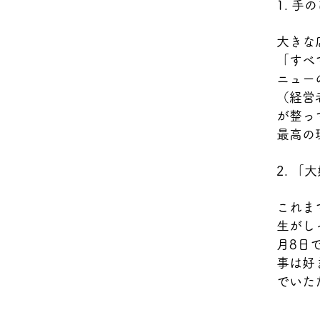
1. 
大きな
「すべ
ニュー
（経営
が整っ
最高の
2. 
これま
生がし
月8日
事は好
でいた