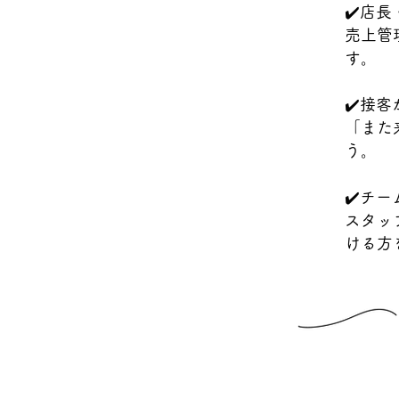
✔️
店長
売上管
す。
✔️接
「また
う。
✔️チ
スタッ
ける方