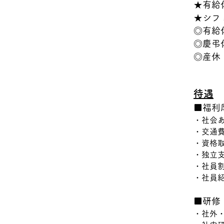
★有給
★シフ
◎有給
◎慶弔
◎産休
待遇
■福利
・社会
・交通
・資格
・独立
・社員割
・社員紹
■研修
・社外