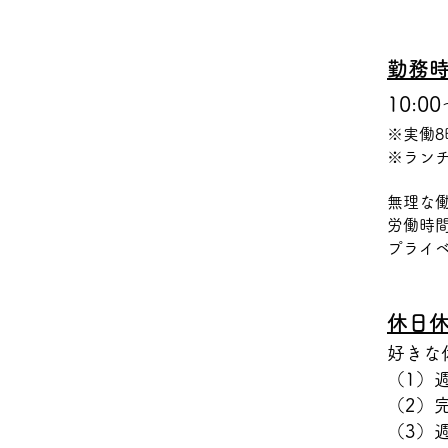
勤務
10:00
※実働8
※ラン
無理な
労働時
プライ
休日
好きな
（1）
（2）
（3）