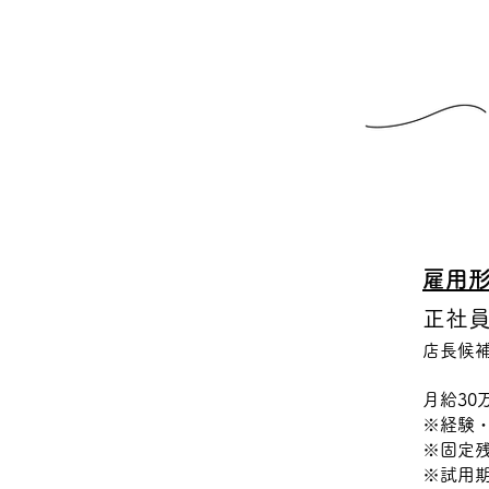
雇用
正社
店長候
月給30
※経験
※固定残
※試用